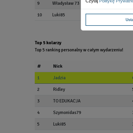
Czytaj
Politykę Prywatn
9
Władysław 73
10
Luki85
Ust
Top 5 kolarzy
Top 5 ranking personalny w całym wydarzeniu!
#
Nick
1
Jadzia
2
Ridley
3
TO EDUKACJA
4
Szymonidas79
5
Luki85