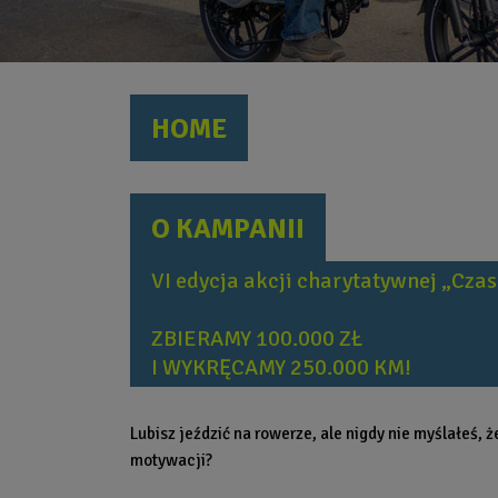
HOME
O KAMPANII
VI edycja akcji charytatywnej „Czas
ZBIERAMY 100.000 ZŁ
I WYKRĘCAMY 250.000 KM!
Lubisz jeździć na rowerze, ale nigdy nie myślałeś,
motywacji?