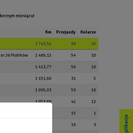
obecnym miesiącu!
Km
Przejazdy
Kolarze
1 743,52
99
15
nr 26 Piotrków
1 489,12
54
10
1 413,77
56
10
1 151,60
31
5
1 095,03
59
10
1 053,69
42
12
763,51
15
1
Aplikacja
651,91
19
3