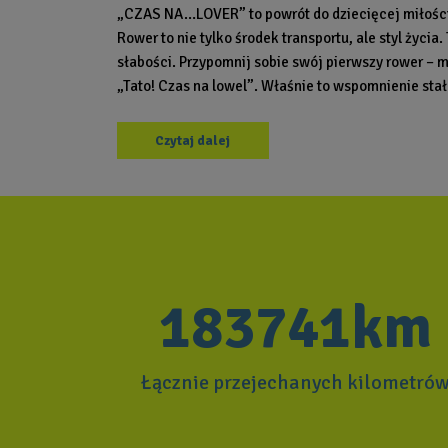
„CZAS NA…LOVER” to powrót do dziecięcej miłości
Rower to nie tylko środek transportu, ale styl życi
słabości. Przypomnij sobie swój pierwszy rower – m
„Tato! Czas na lowel”. Właśnie to wspomnienie stało
Czytaj dalej
183741km
Łącznie przejechanych kilometró