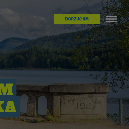
DORZUĆ KM
OM
KA