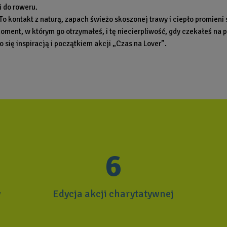
 do roweru.
a. To kontakt z naturą, zapach świeżo skoszonej trawy i ciepło promie
oment, w którym go otrzymałeś, i tę niecierpliwość, gdy czekałeś na p
 się inspiracją i początkiem akcji „Czas na Lover”.
6
w
Edycja akcji charytatywnej