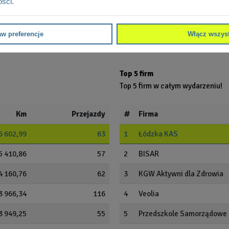
ości.
598,60
8
9
I Liceum Ogólnokształcące
Kopernika w Łodzi
563,68
7
aw preferencje
Włącz wszys
10
Tricentis
Top 5 firm
Top 5 firm w całym wydarzeniu!
Km
Przejazdy
#
Firma
6 602,99
63
1
Łódzka KAS
5 410,86
57
2
BISAR
4 160,76
62
3
KGW Aktywni dla Zdrowia
3 966,34
116
4
Veolia
3 949,25
55
5
Przedszkole Samorządowe n