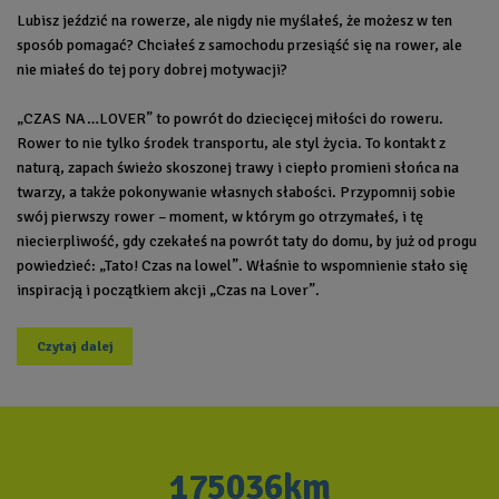
Lubisz jeździć na rowerze, ale nigdy nie myślałeś, że możesz w ten
sposób pomagać? Chciałeś z samochodu przesiąść się na rower, ale
nie miałeś do tej pory dobrej motywacji?
„CZAS NA…LOVER” to powrót do dziecięcej miłości do roweru.
Rower to nie tylko środek transportu, ale styl życia. To kontakt z
naturą, zapach świeżo skoszonej trawy i ciepło promieni słońca na
twarzy, a także pokonywanie własnych słabości. Przypomnij sobie
swój pierwszy rower – moment, w którym go otrzymałeś, i tę
niecierpliwość, gdy czekałeś na powrót taty do domu, by już od progu
powiedzieć: „Tato! Czas na lowel”. Właśnie to wspomnienie stało się
inspiracją i początkiem akcji „Czas na Lover”.
Czytaj dalej
175036km