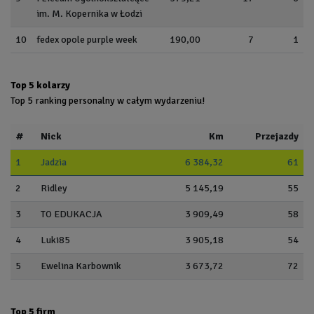
im. M. Kopernika w Łodzi
10
fedex opole purple week
190,00
7
1
Top 5 kolarzy
Top 5 ranking personalny w całym wydarzeniu!
#
Nick
Km
Przejazdy
1
Jadzia
6 384,32
61
2
Ridley
5 145,19
55
3
TO EDUKACJA
3 909,49
58
4
Luki85
3 905,18
54
5
Ewelina Karbownik
3 673,72
72
Top 5 firm