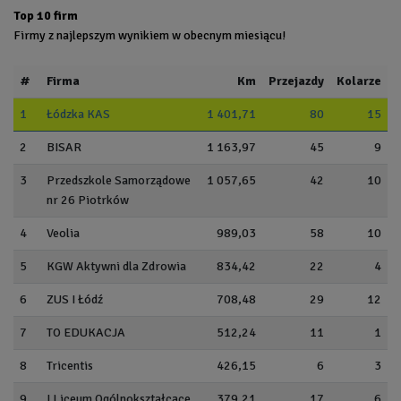
Top 10 firm
Firmy z najlepszym wynikiem w obecnym miesiącu!
#
Firma
Km
Przejazdy
Kolarze
1
Łódzka KAS
1 401,71
80
15
2
BISAR
1 163,97
45
9
3
Przedszkole Samorządowe
1 057,65
42
10
nr 26 Piotrków
4
Veolia
989,03
58
10
5
KGW Aktywni dla Zdrowia
834,42
22
4
6
ZUS I Łódź
708,48
29
12
7
TO EDUKACJA
512,24
11
1
8
Tricentis
426,15
6
3
9
I Liceum Ogólnokształcące
379,21
17
6