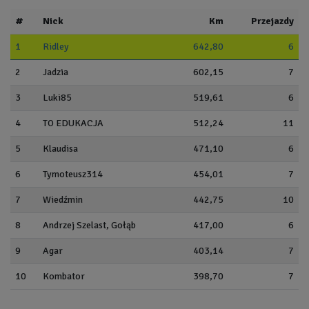
#
Nick
Km
Przejazdy
1
Ridley
642,80
6
2
Jadzia
602,15
7
3
Luki85
519,61
6
4
TO EDUKACJA
512,24
11
5
Klaudisa
471,10
6
6
Tymoteusz314
454,01
7
7
Wiedźmin
442,75
10
8
Andrzej Szelast, Gołąb
417,00
6
9
Agar
403,14
7
10
Kombator
398,70
7