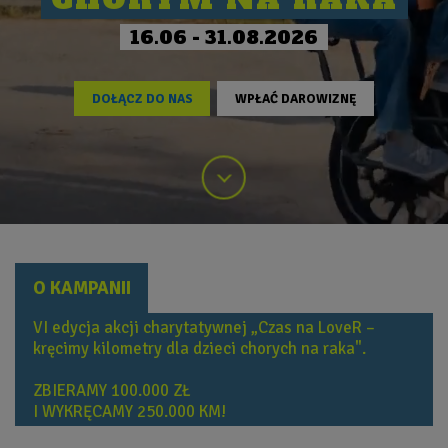
16.06 - 31.08.2026
DOŁĄCZ DO NAS
WPŁAĆ DAROWIZNĘ
O KAMPANII
VI edycja akcji charytatywnej „Czas na LoveR –
kręcimy kilometry dla dzieci chorych na raka".
ZBIERAMY 100.000 ZŁ
I WYKRĘCAMY 250.000 KM!