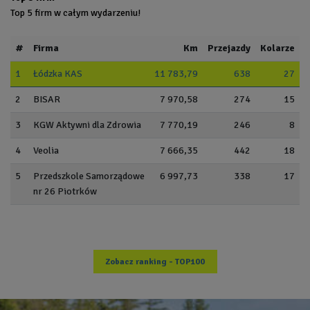
Top 5 firm w całym wydarzeniu!
#
Firma
Km
Przejazdy
Kolarze
1
Łódzka KAS
11 783,79
638
27
2
BISAR
7 970,58
274
15
3
KGW Aktywni dla Zdrowia
7 770,19
246
8
4
Veolia
7 666,35
442
18
5
Przedszkole Samorządowe
6 997,73
338
17
nr 26 Piotrków
Zobacz ranking - TOP100